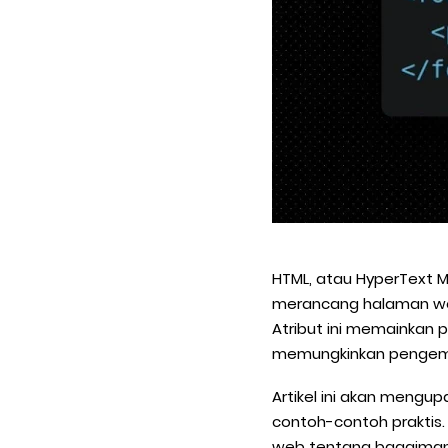
HTML, atau HyperText 
merancang halaman web.
Atribut ini memainkan 
memungkinkan pengemba
Artikel ini akan mengup
contoh-contoh prakti
web tentang bagaimana